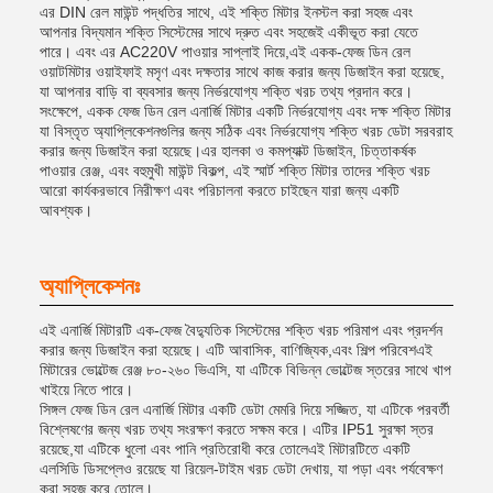
এর DIN রেল মাউন্ট পদ্ধতির সাথে, এই শক্তি মিটার ইনস্টল করা সহজ এবং
আপনার বিদ্যমান শক্তি সিস্টেমের সাথে দ্রুত এবং সহজেই একীভূত করা যেতে
পারে। এবং এর AC220V পাওয়ার সাপ্লাই দিয়ে,এই একক-ফেজ ডিন রেল
ওয়াটমিটার ওয়াইফাই মসৃণ এবং দক্ষতার সাথে কাজ করার জন্য ডিজাইন করা হয়েছে,
যা আপনার বাড়ি বা ব্যবসার জন্য নির্ভরযোগ্য শক্তি খরচ তথ্য প্রদান করে।
সংক্ষেপে, একক ফেজ ডিন রেল এনার্জি মিটার একটি নির্ভরযোগ্য এবং দক্ষ শক্তি মিটার
যা বিস্তৃত অ্যাপ্লিকেশনগুলির জন্য সঠিক এবং নির্ভরযোগ্য শক্তি খরচ ডেটা সরবরাহ
করার জন্য ডিজাইন করা হয়েছে।এর হালকা ও কমপ্যাক্ট ডিজাইন, চিত্তাকর্ষক
পাওয়ার রেঞ্জ, এবং বহুমুখী মাউন্ট বিকল্প, এই স্মার্ট শক্তি মিটার তাদের শক্তি খরচ
আরো কার্যকরভাবে নিরীক্ষণ এবং পরিচালনা করতে চাইছেন যারা জন্য একটি
আবশ্যক।
অ্যাপ্লিকেশনঃ
এই এনার্জি মিটারটি এক-ফেজ বৈদ্যুতিক সিস্টেমের শক্তি খরচ পরিমাপ এবং প্রদর্শন
করার জন্য ডিজাইন করা হয়েছে। এটি আবাসিক, বাণিজ্যিক,এবং শিল্প পরিবেশএই
মিটারের ভোল্টেজ রেঞ্জ ৮০-২৬০ ভিএসি, যা এটিকে বিভিন্ন ভোল্টেজ স্তরের সাথে খাপ
খাইয়ে নিতে পারে।
সিঙ্গল ফেজ ডিন রেল এনার্জি মিটার একটি ডেটা মেমরি দিয়ে সজ্জিত, যা এটিকে পরবর্তী
বিশ্লেষণের জন্য খরচ তথ্য সংরক্ষণ করতে সক্ষম করে। এটির IP51 সুরক্ষা স্তর
রয়েছে,যা এটিকে ধুলো এবং পানি প্রতিরোধী করে তোলেএই মিটারটিতে একটি
এলসিডি ডিসপ্লেও রয়েছে যা রিয়েল-টাইম খরচ ডেটা দেখায়, যা পড়া এবং পর্যবেক্ষণ
করা সহজ করে তোলে।