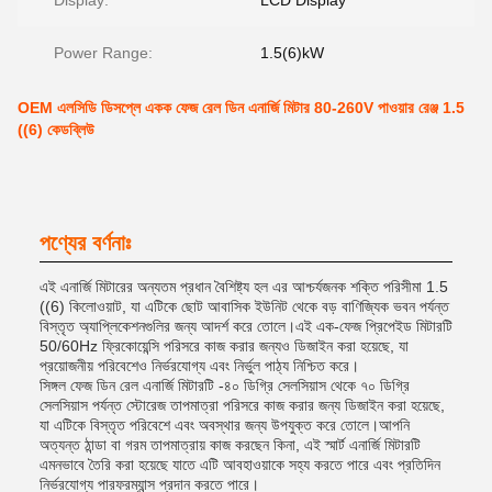
Display:
LCD Display
Power Range:
1.5(6)kW
OEM এলসিডি ডিসপ্লে একক ফেজ রেল ডিন এনার্জি মিটার 80-260V পাওয়ার রেঞ্জ 1.5
((6) কেডব্লিউ
পণ্যের বর্ণনাঃ
এই এনার্জি মিটারের অন্যতম প্রধান বৈশিষ্ট্য হল এর আশ্চর্যজনক শক্তি পরিসীমা 1.5
((6) কিলোওয়াট, যা এটিকে ছোট আবাসিক ইউনিট থেকে বড় বাণিজ্যিক ভবন পর্যন্ত
বিস্তৃত অ্যাপ্লিকেশনগুলির জন্য আদর্শ করে তোলে।এই এক-ফেজ প্রিপেইড মিটারটি
50/60Hz ফ্রিকোয়েন্সি পরিসরে কাজ করার জন্যও ডিজাইন করা হয়েছে, যা
প্রয়োজনীয় পরিবেশেও নির্ভরযোগ্য এবং নির্ভুল পাঠ্য নিশ্চিত করে।
সিঙ্গল ফেজ ডিন রেল এনার্জি মিটারটি -৪০ ডিগ্রি সেলসিয়াস থেকে ৭০ ডিগ্রি
সেলসিয়াস পর্যন্ত স্টোরেজ তাপমাত্রা পরিসরে কাজ করার জন্য ডিজাইন করা হয়েছে,
যা এটিকে বিস্তৃত পরিবেশে এবং অবস্থার জন্য উপযুক্ত করে তোলে।আপনি
অত্যন্ত ঠান্ডা বা গরম তাপমাত্রায় কাজ করছেন কিনা, এই স্মার্ট এনার্জি মিটারটি
এমনভাবে তৈরি করা হয়েছে যাতে এটি আবহাওয়াকে সহ্য করতে পারে এবং প্রতিদিন
নির্ভরযোগ্য পারফরম্যান্স প্রদান করতে পারে।