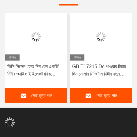
ভিডিও
ভিডিও
ডিসি সিঙ্গেল ফেজ দিন রেল এনার্জি
GB T17215 Dc পাওয়ার মিটার
মিটার ওয়াইফাই ইলেকট্রনিক
দিন সোলার ডিজিটাল মিটার নতুন
ইলেকট্রিসিটি মিটার 80 থেকে
এনার্জি গাড়ির চার্জিং পাইলের জন্য
260VAC
সেরা মূল্য পান
সেরা মূল্য পান