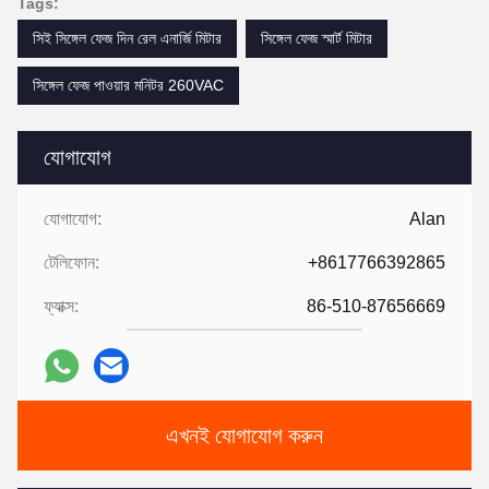
Tags:
সিই সিঙ্গেল ফেজ দিন রেল এনার্জি মিটার
সিঙ্গেল ফেজ স্মার্ট মিটার
সিঙ্গেল ফেজ পাওয়ার মনিটর 260VAC
যোগাযোগ
যোগাযোগ:
Alan
টেলিফোন:
+8617766392865
ফ্যাক্স:
86-510-87656669
এখনই যোগাযোগ করুন