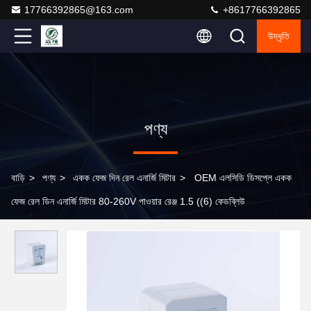
17766392865@163.com
+8617766392865
উদ্ধৃতি
পণ্য
বাড়ি
>
পণ্য
>
একক ফেজ দিন রেল এনার্জি মিটার
>
OEM এলসিডি ডিসপ্লে একক
ফেজ রেল ডিন এনার্জি মিটার 80-260V পাওয়ার রেঞ্জ 1.5 ((6) কেডব্লিউ