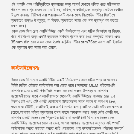
এই পণ্যটি এমন পরিস্থিতিতে ব্যবহারের জন্য আদর্শ যেখানে শক্তি খরচ সঠিকভাবে
পরিমাপ করার প্রয়োজন হয়। এটি ঘর, অফিস, কারখানা,এবং অন্যান্য সেটিংস যেখানে
বিদ্যুৎ ব্যবহার নিরীক্ষণ করা প্রয়োজনএটি একক ফেজ প্রিপেইড মিটার সিস্টেমে
ব্যবহারের জন্যও উপযুক্ত, যা বিদ্যুৎ ব্যবহারের সহজ এবং দক্ষ ব্যবস্থাপনা করতে
সক্ষম করে।
একক ফেজ ডিন রেল এনার্জি মিটার একটি নির্ভরযোগ্য এবং সঠিক ডিভাইস যা বিদ্যুৎ
খরচ পরিমাপের জন্য একটি ব্যয়বহুল সমাধান প্রদান করে।এর কম্প্যাক্ট আকার এবং
35mm din রেল একক ফেজ kwh কাউন্টার মিটার xtm75sc নকশা এটি ইনস্টল
এবং ব্যবহার করা সহজ করে তোলে.
কাস্টমাইজেশনঃ
সিঙ্গল ফেজ ডিন রেল এনার্জি মিটার একটি নির্ভরযোগ্য এবং সঠিক পণ্য যা আপনার
নির্দিষ্ট চাহিদা মেটাতে কাস্টমাইজ করা যেতে পারে।আমাদের OEM পরিষেবাগুলি
আপনাকে এমন একটি পণ্য তৈরি করতে সহায়তা করতে উপলব্ধ যা আপনার
প্রয়োজনীয়তার সাথে একচেটিয়াভাবে মেলেএই এনার্জি মিটারের পাওয়ার রেঞ্জ ১.৫
কিলোওয়াট এবং এটি একটি যোগাযোগ ইন্টারফেসের সাথে আসে যা আরএস ৪৮৫,
মডবাস আরটিইউ, ওয়াইফাই এবং এনবি সমর্থন করে। এটিতে ডেটা স্টোরেজ ক্ষমতাও
রয়েছে,আপনার শক্তি ব্যবহারের তথ্য সহজে অ্যাক্সেস করার জন্য ডেটা মেমরি সহ.
আপনার একটি সিঙ্গল ফেজ প্রিপেইড মিটার বা একটি সিই ডিন রেল সিঙ্গল ফেজ
এনার্জি মিটার প্রয়োজন হোক না কেন, আমরা আপনার প্রয়োজন অনুসারে এই পণ্যটি
কাস্টমাইজ করতে সহায়তা করতে পারি।আমাদের পণ্য কাস্টমাইজেশন পরিষেবা সম্পর্কে
আরও জানতে এবং আপনার সঠিক স্পেসিফিকেশন পূরণ করে এমন একটি পণ্য তৈরি