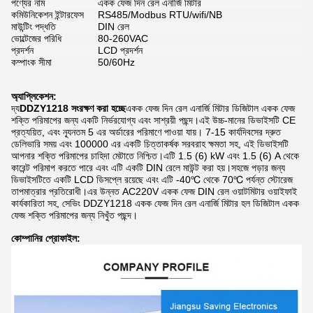
পণ্যের নাম
একক ফেজ দিন রেল এনার্জি মিটার
কমিউনিকেশন ইন্টারফেস
RS485/Modbus RTU/wifi/NB
মাউন্টিং পদ্ধতি
DIN রেল
ভোল্টেজের পরিধি
80-260VAC
প্রদর্শন
LCD প্রদর্শন
কম্পাংক সীমা
50/60Hz
অ্যাপ্লিকেশন:
দ্য
DDZY1218 সংরক্ষণ করা হচ্ছে
একক ফেজ দিন রেল এনার্জি মিটার ডিজিটাল একক ফেজ
শক্তি পরিমাপের জন্য একটি নির্ভরযোগ্য এবং সাশ্রয়ী পছন্দ।এই উচ্চ-মানের ডিভাইসটি CE
প্রত্যয়িত, এবং ন্যূনতম 5 এর অর্ডারের পরিমাণে পাওয়া যায়। 7-15 কার্যদিবসের দ্রুত
ডেলিভারি সময় এবং 100000 এর একটি চিত্তাকর্ষক সরবরাহ ক্ষমতা সহ, এই ডিভাইসটি
আপনার শক্তি পরিমাপের চাহিদা মেটাতে নিশ্চিত।এটি 1.5 (6) kW এবং 1.5 (6) A থেকে
কারেন্ট পরিমাপ করতে পারে এবং এটি একটি DIN রেলে মাউন্ট করা হয়।সহজে পড়ার জন্য
ডিভাইসটিতে একটি LCD ডিসপ্লে রয়েছে এবং এটি -40℃ থেকে 70℃ পর্যন্ত স্টোরেজ
তাপমাত্রার প্রতিরোধী।এর উন্নত AC220V একক ফেজ DIN রেল ওয়াটমিটার ওয়াইফাই
কার্যকারিতা সহ, সেভিং DDZY1218 একক ফেজ দিন রেল এনার্জি মিটার হল ডিজিটাল একক
ফেজ শক্তি পরিমাপের জন্য নিখুঁত পছন্দ।
কোম্পানির প্রোফাইল: