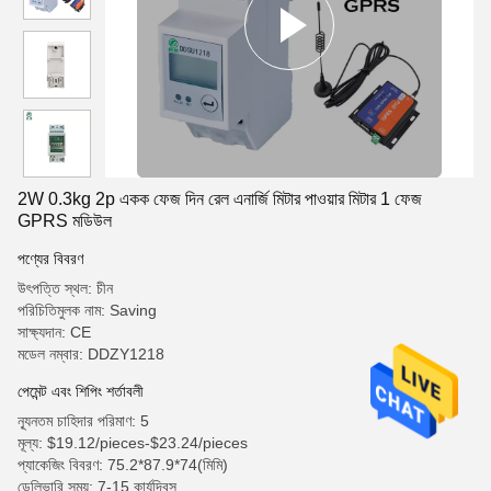
2W 0.3kg 2p একক ফেজ দিন রেল এনার্জি মিটার পাওয়ার মিটার 1 ফেজ
GPRS মডিউল
পণ্যের বিবরণ
উৎপত্তি স্থল: চীন
পরিচিতিমুলক নাম: Saving
সাক্ষ্যদান: CE
মডেল নম্বার: DDZY1218
পেমেন্ট এবং শিপিং শর্তাবলী
ন্যূনতম চাহিদার পরিমাণ: 5
মূল্য: $19.12/pieces-$23.24/pieces
প্যাকেজিং বিবরণ: 75.2*87.9*74(মিমি)
ডেলিভারি সময়: 7-15 কার্যদিবস