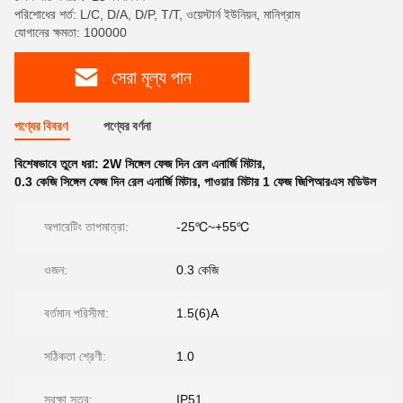
পরিশোধের শর্ত: L/C, D/A, D/P, T/T, ওয়েস্টার্ন ইউনিয়ন, মানিগ্রাম
যোগানের ক্ষমতা: 100000
সেরা মূল্য পান
পণ্যের বিবরণ
পণ্যের বর্ণনা
বিশেষভাবে তুলে ধরা:
2W সিঙ্গেল ফেজ দিন রেল এনার্জি মিটার
,
0.3 কেজি সিঙ্গেল ফেজ দিন রেল এনার্জি মিটার
,
পাওয়ার মিটার 1 ফেজ জিপিআরএস মডিউল
অপারেটিং তাপমাত্রা:
-25℃~+55℃
ওজন:
0.3 কেজি
বর্তমান পরিসীমা:
1.5(6)A
সঠিকতা শ্রেণী:
1.0
সুরক্ষা স্তর:
IP51