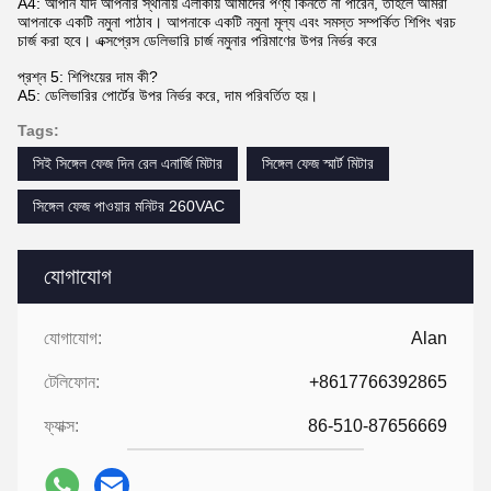
A4: আপনি যদি আপনার স্থানীয় এলাকায় আমাদের পণ্য কিনতে না পারেন, তাহলে আমরা
আপনাকে একটি নমুনা পাঠাব। আপনাকে একটি নমুনা মূল্য এবং সমস্ত সম্পর্কিত শিপিং খরচ
চার্জ করা হবে। এক্সপ্রেস ডেলিভারি চার্জ নমুনার পরিমাণের উপর নির্ভর করে
প্রশ্ন 5: শিপিংয়ের দাম কী?
A5: ডেলিভারির পোর্টের উপর নির্ভর করে, দাম পরিবর্তিত হয়।
Tags:
সিই সিঙ্গেল ফেজ দিন রেল এনার্জি মিটার
সিঙ্গেল ফেজ স্মার্ট মিটার
সিঙ্গেল ফেজ পাওয়ার মনিটর 260VAC
যোগাযোগ
যোগাযোগ:
Alan
টেলিফোন:
+8617766392865
ফ্যাক্স:
86-510-87656669