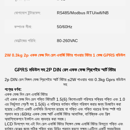
যোগাযোগ ইন্টারফেস:
RS485/Modbus RTU/wifi/NB
কম্পাংক সীমা:
50/60Hz
ভোল্টেজের পরিধি:
80-260VAC
2W 0.3kg 2p একক ফেজ দিন রেল এনার্জি মিটার পাওয়ার মিটার 1 ফেজ GPRS মডিউল
GPRS মডিউল সহ 2P DIN রেল একক ফেজ প্রিপেইড স্মার্ট মিটার
2p DIN রেল সিঙ্গল ফেজ প্রিপেইড স্মার্ট মিটার ≤2W পাওয়ার খরচ 0.3kg Gprs মডিউল
সহ
পণ্যের বর্ণনা:
একক ফেজ দিন রেল এনার্জি মিটার
এই একক ফেজ দিন রেল শক্তি মিটারটি 1.5(6) কিলোওয়াট পরিসরে সক্রিয় শক্তি এবং 1.0
এর নির্ভুলতা শ্রেণী সহ 1.5(6) এ পরিসরে বর্তমান শক্তি পরিমাপ করার জন্য ডিজাইন করা
হয়েছে।এটিতে একটি এলসিডি ডিসপ্লে রয়েছে যা শক্তি এবং শক্তি খরচের উপর স্পষ্ট পাঠ
প্রদান করে।60Hz একক ফেজ স্মার্ট এনার্জি মিটার আবাসিক, বাণিজ্যিক এবং শিল্প
অ্যাপ্লিকেশনে ইনস্টল এবং ব্যবহার করা সহজ।
LCD ডিসপ্লে সহ এই দিন রেল এনার্জি মিটার সিঙ্গেল ফেজ এনার্জি মিটার বিস্তৃত শক্তি এবং
বর্তমান রেঞ্জের জন্য সঠিক শক্তি খরচ রিডিং প্রদান করতে সক্ষম।এটিতে একটি স্বয়ংক্রিয়