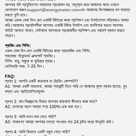
আপনার যদি প্রযুক্তিগত সহায়তার প্রয়োজন হয়, অনুগ্রহ করে আমাদের সাথে এখানে
যোগাযোগ করুন:
support@energymeter.com
এবং আমাদের বিশেষজ্ঞদের দল সাহায্য
করতে খুশি হবে।
আমরা একক ফেজ ডিন রেল এনার্জি মিটারের জন্য প্রশিক্ষণ এবং ইনস্টলেশন পরিষেবাও অফার
করি।আমাদের প্রকৌশলীরা আপনার এনার্জি মিটার ইনস্টল এবং কনফিগার করতে আপনার
সাইটে আসতে পারেন, সেইসাথে আপনাকে প্রয়োজনীয় প্রশিক্ষণ এবং পরামর্শ প্রদান করতে
পারেন।
প্যাকিং এবং শিপিং:
একক ফেজ দিন রেল এনার্জি মিটারের জন্য প্যাকেজিং এবং শিপিং:
প্যাকেজ: স্ট্যান্ডার্ড এক্সপোর্ট প্যাকিং।
শিপিং: বায়ু, সমুদ্র বা কুরিয়ার দ্বারা।
ডেলিভারি সময়: 7-25 দিন।
FAQ:
প্রশ্ন 1: আপনি একটি কারখানা বা ট্রেডিং কোম্পানি?
A1: আমরা একটি কারখানা, আমরা গ্যারান্টি দিতে পারি যে আমাদের মূল্য প্রথম হাতের, খুব
সস্তা এবং প্রতিযোগিতামূলক
প্রশ্ন 2: মান নিয়ন্ত্রণের বিষয়ে আপনার কারখানা কীভাবে কাজ করে?
A2: চালানের আগে সমস্ত পণ্য 100% চেক করা হবে।
প্রশ্ন 3: আমি কখন দাম পেতে পারি?
A3: সাধারণত আমরা আপনার তদন্ত পাওয়ার পরে 24 ঘন্টার মধ্যে উদ্ধৃতি করি।
প্রশ্ন 4: আমি কিভাবে একটি নমুনা পেতে পারি?