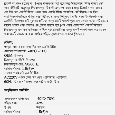
রিসেট ফাংশনও রয়েছে যা পাওয়ার পুনরুদ্ধার করা হলে স্বয়ংক্রিয়ভাবে মিটার পুনরায় সেট
করে।মিটারটি অত্যন্ত নির্ভরযোগ্য, টেকসই এবং দক্ষ হওয়ার জন্য ডিজাইন করা হয়েছে।
এই দিন রেল এনার্জি মিটার একক ফেজ এনার্জি মিটার আবাসিক, বাণিজ্যিক এবং শিল্প
অ্যাপ্লিকেশনগুলিতে শক্তি খরচ নিরীক্ষণের জন্য উপযুক্ত।এটির সহজ ইনস্টলেশন এবং
এলসিডি ডিসপ্লে এটি ব্যবহারকারীদের জন্য একটি আদর্শ পছন্দ করে তোলে যাদের সঠিকভাবে
তাদের শক্তি খরচ পরিমাপ এবং ট্র্যাক করতে হবে।এই একক ফেজ স্মার্ট এনার্জি মিটারের
নির্ভরযোগ্য এবং দক্ষ কর্মক্ষমতা এটিকে ব্যবহারকারীদের জন্য একটি আদর্শ পছন্দ করে তোলে
যারা একটি লাভজনক এবং কার্যকর শক্তি ব্যবস্থাপনা সমাধান খুঁজছেন।
বৈশিষ্ট্য:
পণ্যের নাম: একক ফেজ দিন রেল এনার্জি মিটার
স্টোরেজ তাপমাত্রা: -40℃~70℃
OEM: উপলব্ধ
ডিসপ্লে: এলসিডি ডিসপ্লে
ফ্রিকোয়েন্সি রেঞ্জ: 50/60Hz
বর্তমান পরিসর: 1.5(6)A
1 ফেজ ওয়াইফাই এনার্জি মিটার
AC220V একক ফেজ ডিন রেল ওয়াটমিটার ওয়াইফাই
60Hz ডিন রেল সিঙ্গেল ফেজ স্মার্ট এনার্জি মিটার
প্রযুক্তিগত পরামিতি:
সংগ্রহস্থল তাপমাত্রা
-40℃~70℃
শক্তি খরচ
≤2W
ই এম
উপলব্ধ
বর্তমান পরিসর
1.5(6)A