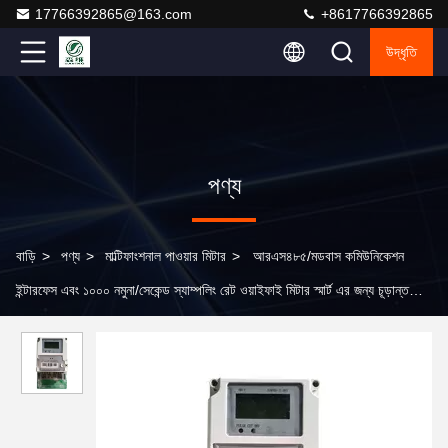
17766392865@163.com
+8617766392865
উদ্ধৃতি
পণ্য
বাড়ি
>
পণ্য
>
মাল্টিফাংশনাল পাওয়ার মিটার
>
আরএস৪৮৫/মডবাস কমিউনিকেশন
ইন্টারফেস এবং ১০০০ নমুনা/সেকেন্ড স্যাম্পলিং রেট ওয়াইফাই মিটার স্মার্ট এর জন্য চূড়ান্ত
সমন্বয়