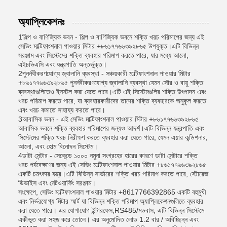
অ্যাপ্লিকেশনঃ
1শিল্প ও বাণিজ্যিক ভবন - শিল্প ও বাণিজ্যিক ভবনে শক্তি খরচ পরিমাপের জন্য এই
সেভিং মাল্টিফাংশনাল পাওয়ার মিটার +৮৬১৭৭৬৬৩৯২৮৬৫ উপযুক্ত।এটি বিভিন্ন
সরঞ্জাম এবং সিস্টেমের শক্তি ব্যবহার পরিমাপ করতে পারে, যার মধ্যে আলো,
এইচভিএসি এবং যন্ত্রপাতি অন্তর্ভুক্ত।
2পুনর্নবীকরণযোগ্য জ্বালানি ব্যবস্থা - সঞ্চয়কারী মাল্টিফাংশনাল পাওয়ার মিটার
+৮৬১৭৭৬৬৩৯২৮৬৫ পুনর্নবীকরণযোগ্য জ্বালানি ব্যবস্থা যেমন সৌর ও বায়ু শক্তি
ব্যবস্থাগুলিতেও ইনস্টল করা যেতে পারে।এটি এই সিস্টেমগুলির শক্তি উৎপাদন এবং
খরচ পরিমাপ করতে পারে, যা ব্যবহারকারীদের তাদের শক্তি ব্যবহারকে অনুকূল করতে
এবং খরচ কমাতে সাহায্য করতে পারে।
3আবাসিক ভবন - এই সেভিং মাল্টিফাংশনাল পাওয়ার মিটার +৮৬১৭৭৬৬৩৯২৮৬৫
আবাসিক ভবনে শক্তি ব্যবহার পরিমাপের জন্যও আদর্শ।এটি বিভিন্ন যন্ত্রপাতি এবং
সিস্টেমের শক্তি খরচ নিরীক্ষণ করতে ব্যবহার করা যেতে পারে, যেমন এয়ার কন্ডিশনার,
আলো, এবং হোম বিনোদন সিস্টেম।
4ডাটা সেন্টার - সেকেন্ডে ১০০০ নমুনা সংগ্রহের হারের কারণে ডাটা সেন্টারে শক্তি
খরচ পর্যবেক্ষণের জন্য এই সেভিং মাল্টিফাংশনাল পাওয়ার মিটার +৮৬১৭৭৬৬৩৯২৮৬৫
একটি চমৎকার যন্ত্র।এটি বিভিন্ন সার্ভারের শক্তি খরচ পরিমাপ করতে পারে, স্টোরেজ
ডিভাইস এবং নেটওয়ার্কিং সরঞ্জাম।
সংক্ষেপে, সেভিং মাল্টিফাংশনাল পাওয়ার মিটার +8617766392865 একটি বহুমুখী
এবং নির্ভরযোগ্য মিটার স্মার্ট যা বিভিন্ন শক্তি পরিমাপ অ্যাপ্লিকেশনগুলিতে ব্যবহার
করা যেতে পারে। এর যোগাযোগ ইন্টারফেস,RS485/মডবাস, এটি বিভিন্ন সিস্টেমে
একীভূত করা সহজ করে তোলে। এর অনুমোদিত লোড 1.2 বার / অবিচ্ছিন্ন এবং