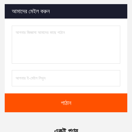
আমাদের মেইল ​​করুন
পাঠান
একই পণ্য