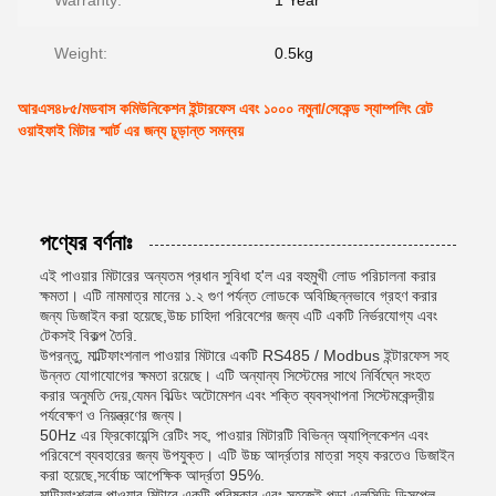
Warranty:
1 Year
Weight:
0.5kg
আরএস৪৮৫/মডবাস কমিউনিকেশন ইন্টারফেস এবং ১০০০ নমুনা/সেকেন্ড স্যাম্পলিং রেট
ওয়াইফাই মিটার স্মার্ট এর জন্য চূড়ান্ত সমন্বয়
পণ্যের বর্ণনাঃ
এই পাওয়ার মিটারের অন্যতম প্রধান সুবিধা হ'ল এর বহুমুখী লোড পরিচালনা করার
ক্ষমতা। এটি নামমাত্র মানের ১.২ গুণ পর্যন্ত লোডকে অবিচ্ছিন্নভাবে গ্রহণ করার
জন্য ডিজাইন করা হয়েছে,উচ্চ চাহিদা পরিবেশের জন্য এটি একটি নির্ভরযোগ্য এবং
টেকসই বিকল্প তৈরি.
উপরন্তু, মাল্টিফাংশনাল পাওয়ার মিটারে একটি RS485 / Modbus ইন্টারফেস সহ
উন্নত যোগাযোগের ক্ষমতা রয়েছে। এটি অন্যান্য সিস্টেমের সাথে নির্বিঘ্নে সংহত
করার অনুমতি দেয়,যেমন বিল্ডিং অটোমেশন এবং শক্তি ব্যবস্থাপনা সিস্টেমকেন্দ্রীয়
পর্যবেক্ষণ ও নিয়ন্ত্রণের জন্য।
50Hz এর ফ্রিকোয়েন্সি রেটিং সহ, পাওয়ার মিটারটি বিভিন্ন অ্যাপ্লিকেশন এবং
পরিবেশে ব্যবহারের জন্য উপযুক্ত। এটি উচ্চ আর্দ্রতার মাত্রা সহ্য করতেও ডিজাইন
করা হয়েছে,সর্বোচ্চ আপেক্ষিক আর্দ্রতা 95%.
মাল্টিফাংশনাল পাওয়ার মিটারে একটি পরিষ্কার এবং সহজেই পড়া এলসিডি ডিসপ্লে