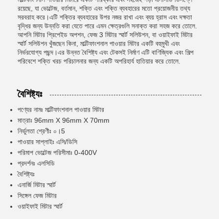
রয়েছে, যা ভোল্টেজ, বর্তমান, শক্তি এবং শক্তি ব্যবহারের মতো প্রয়োজনীয় তথ্য
সরবরাহ করে।এটি শক্তির ব্যবহারের উপর নজর রাখা এবং ব্যয় হ্রাস এবং দক্ষতা
বৃদ্ধির জন্য উন্নতি করা যেতে পারে এমন ক্ষেত্রগুলি সনাক্ত করা সহজ করে তোলে.
আপনি মিটার প্রিপেইড অপশন, ফেজ 3 মিটার স্মার্ট সলিউশন, বা ওয়াইফাই মিটার
স্মার্ট সলিউশন খুঁজছেন কিনা, মাল্টিফাংশনাল পাওয়ার মিটার একটি বহুমুখী এবং
নির্ভরযোগ্য পছন্দ।এর উন্নত বৈশিষ্ট্য এবং টেকসই নির্মাণ এটি বাণিজ্যিক এবং শিল্প
পরিবেশে শক্তি খরচ পরিচালনার জন্য একটি অপরিহার্য হাতিয়ার করে তোলে.
বৈশিষ্ট্যঃ
পণ্যের নামঃ মাল্টিফাংশনাল পাওয়ার মিটার
মাত্রাঃ 96mm X 96mm X 70mm
নির্ভুলতা শ্রেণীঃ ০।5
পাওয়ার সাপ্লাইঃ এসি/ডিসি
পরিমাপ ভোল্টেজ পরিসীমাঃ 0-400V
প্রদর্শনঃ এলসিডি
বৈশিষ্ট্যঃ
এনার্জি মিটার স্মার্ট
সিঙ্গেল ফেজ মিটার
ওয়াইফাই মিটার স্মার্ট