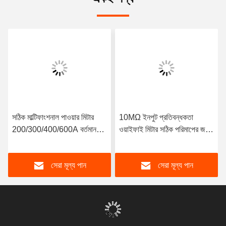
সঠিক মাল্টিফাংশনাল পাওয়ার মিটার
10MΩ ইনপুট প্রতিবন্ধকতা
200/300/400/600A বর্তমান
ওয়াইফাই মিটার সঠিক পরিমাপের জন্য
পরিমাপ পরিসীমা 50Hz ফ্রিকোয়েন্সি
স্মার্ট অ্যাডভান্সড প্রযুক্তি
এসি / ডিসি পাওয়ার সাপ্লাই
সেরা মূল্য পান
সেরা মূল্য পান