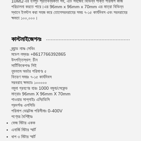
10MΩ এর ইনপুট প্রতিবন্ধকতা সহ, এটি সহজেই বিভিন্ন শক্তি পরিমাপ কাজ
পরিচালনা করতে পারে।এর 96mm x 96mm x 70mm এর মাত্রা বিভিন্ন
স্থানে ইনস্টল করা সহজ করে তোলেসরবরাহের সময় ৭-১৫ কার্যদিবস এবং সরবরাহের
ক্ষমতা ১০০,০০০।
কাস্টমাইজেশনঃ
ব্র্যান্ড নামঃ সেভিং
মডেল নম্বরঃ +8617766392865
উৎপত্তিস্থল: চীন
সার্টিফিকেশনঃ সিই
ন্যূনতম অর্ডার পরিমাণঃ ৫
বিতরণ সময়ঃ ৭-১৫ কার্যদিবস
সরবরাহ ক্ষমতাঃ ১০০০০০
নমুনা গ্রহণের হারঃ 1000 নমুনা/সেকেন্ড
মাত্রাঃ 96mm X 96mm X 70mm
পাওয়ার সাপ্লাইঃ এসি/ডিসি
প্রদর্শনঃ এলসিডি
পরিমাপ ভোল্টেজ পরিসীমাঃ 0-400V
পণ্যের বৈশিষ্ট্যঃ
ফেজ মিটার একক
এনার্জি মিটার স্মার্ট
ধাপ ৩ মিটার স্মার্ট