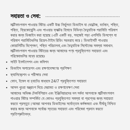
সহায়তা ও সেবা:
মাল্টিফাংশনাল পাওয়ার মিটার একটি উচ্চ নির্ভুলতা ডিভাইস যা ভোল্টেজ, বর্তমান, শক্তি,
শক্তি, ফ্রিকোয়েন্সি এবং পাওয়ার ফ্যাক্টর হিসাবে বিভিন্ন বৈদ্যুতিক পরামিতি পরিমাপ
করার জন্য ডিজাইন করা হয়েছে।এটি একটি বড়, সহজেই পড়া এলসিডি ডিসপ্লে যা
পরিমাপ পরামিতিগুলির রিয়েল-টাইম রিডিং সরবরাহ করে। ডিভাইসটি পাওয়ার
কোয়ালিটির বিশ্লেষণ, শক্তি পরিচালনা,এবং বৈদ্যুতিক সিস্টেমের সমস্যা সমাধান.
মাল্টিফাংশনাল পাওয়ার মিটারের জন্য আমাদের পণ্য প্রযুক্তিগত সহায়তা এবং
পরিষেবাগুলির মধ্যে রয়েছেঃ
সাইট ইনস্টলেশন এবং কমিশন
ডিভাইস অপারেশন এবং রক্ষণাবেক্ষণের প্রশিক্ষণ
ক্যালিব্রেশন ও পরীক্ষার সেবা
ফোন, ইমেল বা চ্যাটের মাধ্যমে 24/7 প্রযুক্তিগত সহায়তা
আসল খুচরা যন্ত্রাংশ দিয়ে মেরামত ও রক্ষণাবেক্ষণ সেবা
আমাদের অভিজ্ঞ টেকনিশিয়ান এবং ইঞ্জিনিয়ারদের দল সর্বদা আপনাকে মাল্টিফাংশনাল
পাওয়ার মিটার সম্পর্কিত যে কোনও প্রযুক্তিগত সমস্যা বা প্রশ্নের জন্য সহায়তা
করতে প্রস্তুত।আমরা আপনার ডিভাইসের সর্বোত্তম কর্মক্ষমতা এবং দীর্ঘায়ু নিশ্চিত
করার জন্য আপনাকে সর্বোচ্চ স্তরের সহায়তা এবং পরিষেবা প্রদান করতে
প্রতিশ্রুতিবদ্ধ.